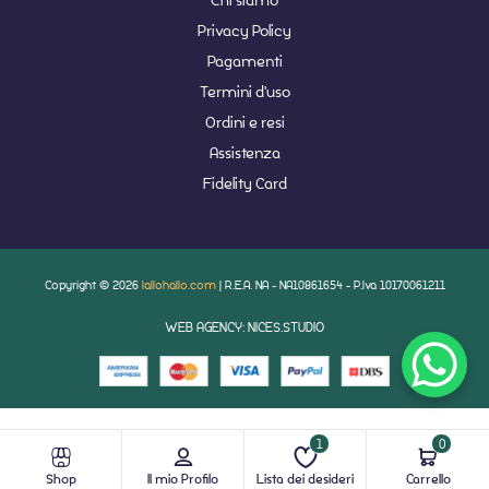
Privacy Policy
Pagamenti
Termini d'uso
Ordini e resi
Assistenza
Fidelity Card
Copyright © 2026
lallohallo.com
| R.E.A. NA - NA10861654 - P.Iva 10170061211
WEB AGENCY: NICES.STUDIO
1
0
Shop
Il mio Profilo
Lista dei desideri
Carrello