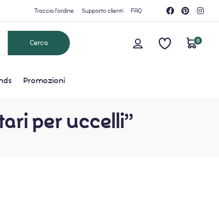
Traccia l'ordine
Supporto clienti
FAQ
0
nds
Promozioni
ri per uccelli”
grid button
list button