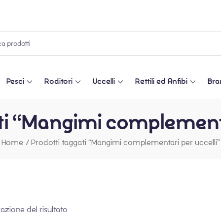
Pesci
Roditori
Uccelli
Rettili ed Anfibi
Bra
ti “Mangimi complementa
Home
/
Prodotti taggati “Mangimi complementari per uccelli”
zazione del risultato