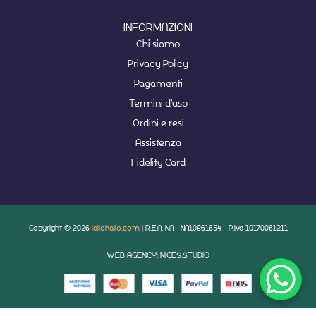
INFORMAZIONI
Chi siamo
Privacy Policy
Pagamenti
Termini d'uso
Ordini e resi
Assistenza
Fidelity Card
Copyright © 2026
lallohallo.com
| R.E.A. NA - NA10861654 - P.Iva 10170061211
WEB AGENCY: NICES.STUDIO