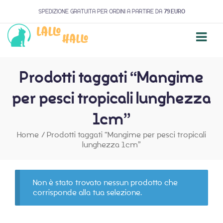
SPEDIZIONE GRATUITA PER ORDINI A PARTIRE DA
79 EURO
Prodotti taggati “Mangime
per pesci tropicali lunghezza
1cm”
Home
/
Prodotti taggati “Mangime per pesci tropicali
lunghezza 1cm”
Non è stato trovato nessun prodotto che
corrisponde alla tua selezione.