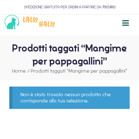
SPEDIZIONE GRATUITA PER ORDINI A PARTIRE DA
79 EURO
Prodotti taggati “Mangime
per pappagallini”
Home
/
Prodotti taggati “Mangime per pappagallini”
Non è stato trovato nessun prodotto che
corrisponde alla tua selezione.