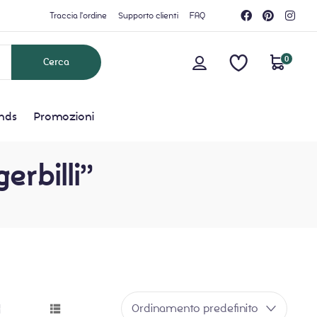
Traccia l'ordine
Supporto clienti
FAQ
0
nds
Promozioni
erbilli”
Ordinamento predefinito
grid button
list button