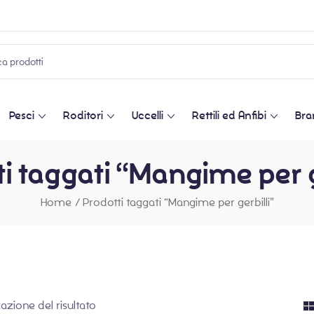
Pesci
Roditori
Uccelli
Rettili ed Anfibi
Bra
i taggati “Mangime per g
Home
/
Prodotti taggati “Mangime per gerbilli”
zazione del risultato