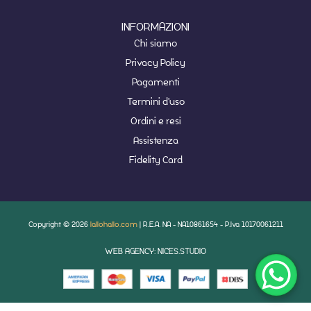
INFORMAZIONI
Chi siamo
Privacy Policy
Pagamenti
Termini d'uso
Ordini e resi
Assistenza
Fidelity Card
Copyright © 2026
lallohallo.com
| R.E.A. NA - NA10861654 - P.Iva 10170061211
WEB AGENCY: NICES.STUDIO