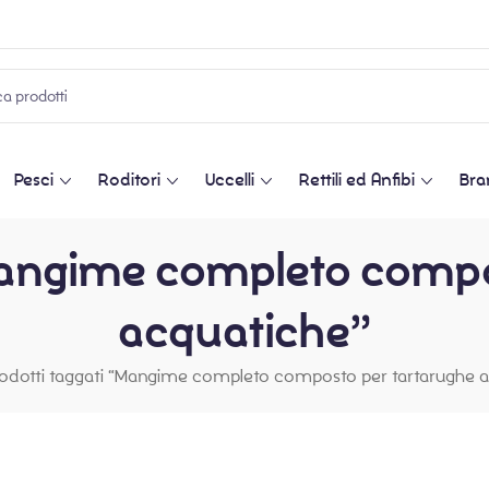
Pesci
Roditori
Uccelli
Rettili ed Anfibi
Bra
“Mangime completo compo
acquatiche”
odotti taggati “Mangime completo composto per tartarughe a