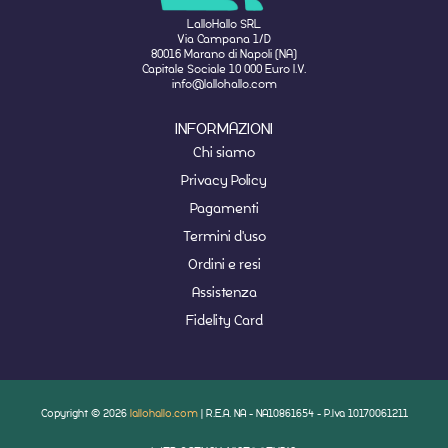
LalloHallo SRL
Via Campana 1/D
80016 Marano di Napoli (NA)
Capitale Sociale 10 000 Euro I.V.
info@lallohallo.com
INFORMAZIONI
Chi siamo
Privacy Policy
Pagamenti
Termini d'uso
Ordini e resi
Assistenza
Fidelity Card
Copyright © 2026
lallohallo.com
| R.E.A. NA - NA10861654 - P.Iva 10170061211