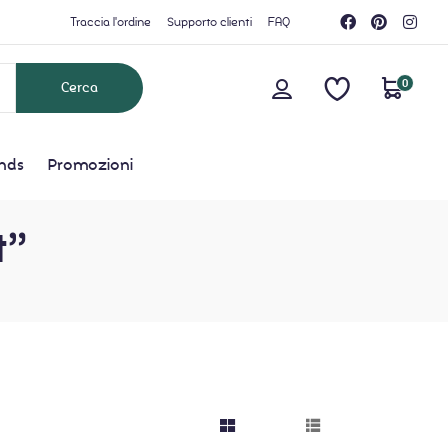
Traccia l'ordine
Supporto clienti
FAQ
0
nds
Promozioni
t”
grid button
list button