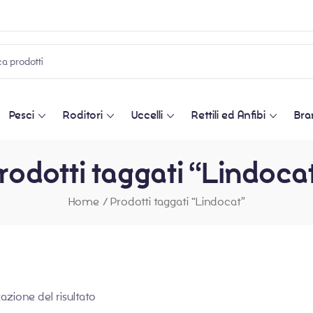
Pesci
Roditori
Uccelli
Rettili ed Anfibi
Bra
rodotti taggati “Lindoca
Home
/
Prodotti taggati “Lindocat”
zazione del risultato