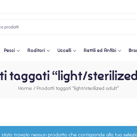
Pesci
Roditori
Uccelli
Rettili ed Anfibi
Bra
i taggati “light/sterilize
Home
/
Prodotti taggati “light/sterilized adult”
 stato trovato nessun prodotto che corrisponde alla tua selezi