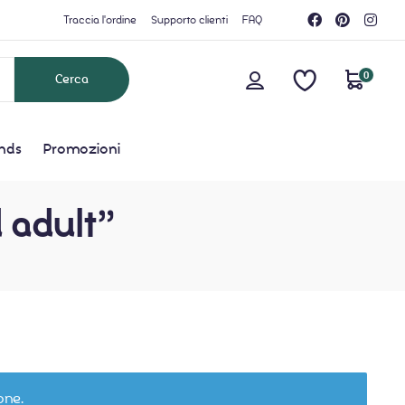
Traccia l'ordine
Supporto clienti
FAQ
0
nds
Promozioni
d adult”
one.