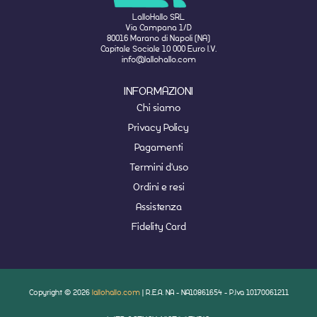
LalloHallo SRL
Via Campana 1/D
80016 Marano di Napoli (NA)
Capitale Sociale 10 000 Euro I.V.
info@lallohallo.com
INFORMAZIONI
Chi siamo
Privacy Policy
Pagamenti
Termini d'uso
Ordini e resi
Assistenza
Fidelity Card
Copyright © 2026
lallohallo.com
| R.E.A. NA - NA10861654 - P.Iva 10170061211