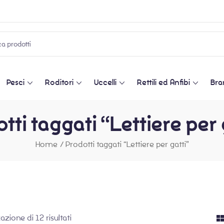
Pesci
Roditori
Uccelli
Rettili ed Anfibi
Bra
tti taggati “Lettiere per 
Home
/
Prodotti taggati “Lettiere per gatti”
azione di 12 risultati