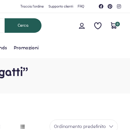
Traccia l'ordine
Supporto clienti
FAQ
0
nds
Promozioni
gatti”
Ordinamento predefinito
grid button
list button