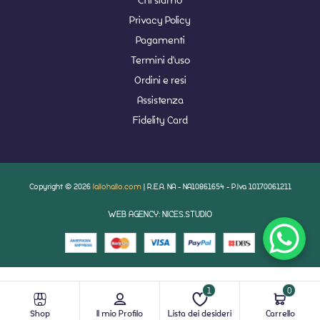
Privacy Policy
Pagamenti
Termini d'uso
Ordini e resi
Assistenza
Fidelity Card
Copyright © 2026
lallohallo.com
| R.E.A. NA - NA10861654 - P.Iva 10170061211
WEB AGENCY: NICES.STUDIO
1
0
Shop
Il mio Profilo
Lista dei desideri
Carrello