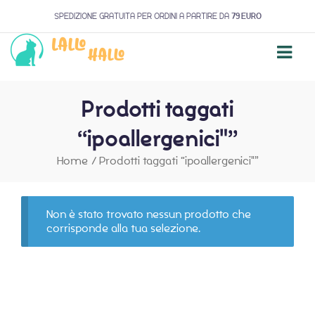
SPEDIZIONE GRATUITA PER ORDINI A PARTIRE DA
79 EURO
Prodotti taggati
“ipoallergenici"”
Home
/
Prodotti taggati “ipoallergenici"”
Non è stato trovato nessun prodotto che
corrisponde alla tua selezione.