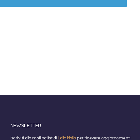
NEWSLETTER
Iscriviti alla mailing list di
Lallo Hallo
per ricevere aggiornamenti