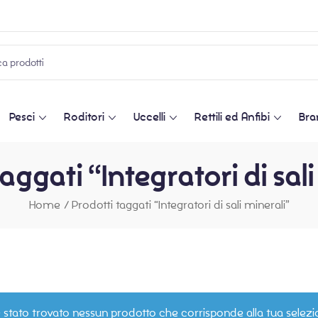
Pesci
Roditori
Uccelli
Rettili ed Anfibi
Bra
aggati “Integratori di sal
Home
/
Prodotti taggati “Integratori di sali minerali”
 stato trovato nessun prodotto che corrisponde alla tua selezi