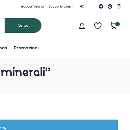
Traccia l'ordine
Supporto clienti
FAQ
0
nds
Promozioni
i minerali”
one.