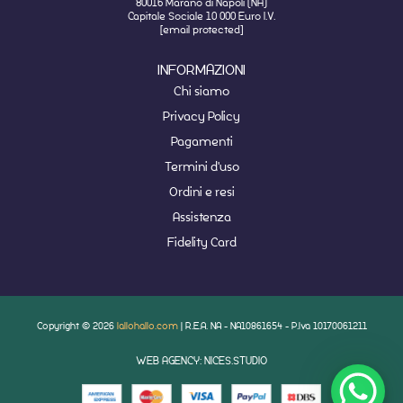
80016 Marano di Napoli (NA)
Capitale Sociale 10 000 Euro I.V.
[email protected]
INFORMAZIONI
Chi siamo
Privacy Policy
Pagamenti
Termini d'uso
Ordini e resi
Assistenza
Fidelity Card
Copyright © 2026
lallohallo.com
| R.E.A. NA - NA10861654 - P.Iva 10170061211
WEB AGENCY: NICES.STUDIO