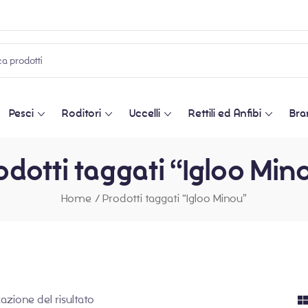
Pesci
Roditori
Uccelli
Rettili ed Anfibi
Bra
odotti taggati “Igloo Min
Home
/
Prodotti taggati “Igloo Minou”
zazione del risultato