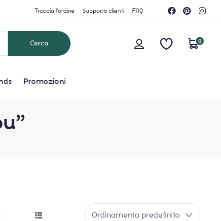
Traccia l'ordine
Supporto clienti
FAQ
0
nds
Promozioni
ou”
Ordinamento predefinito
grid button
list button