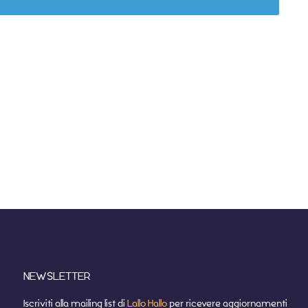
NEWSLETTER
Iscriviti alla mailing list di
Lallo Hallo
per ricevere aggiornamenti