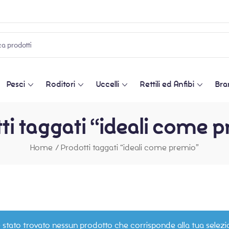
Pesci
Roditori
Uccelli
Rettili ed Anfibi
Bra
ti taggati “ideali come 
Home
/
Prodotti taggati “ideali come premio”
 stato trovato nessun prodotto che corrisponde alla tua selezi