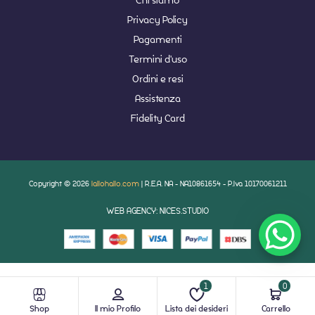
Privacy Policy
Pagamenti
Termini d'uso
Ordini e resi
Assistenza
Fidelity Card
Copyright © 2026
lallohallo.com
| R.E.A. NA - NA10861654 - P.Iva 10170061211
WEB AGENCY: NICES.STUDIO
1
0
Shop
Il mio Profilo
Lista dei desideri
Carrello