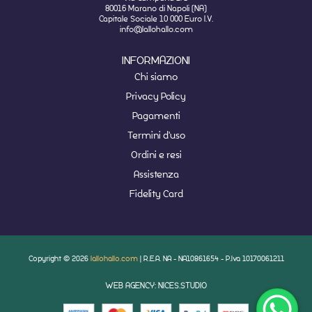
80016 Marano di Napoli (NA)
Capitale Sociale 10 000 Euro I.V.
info@lallohallo.com
INFORMAZIONI
Chi siamo
Privacy Policy
Pagamenti
Termini d'uso
Ordini e resi
Assistenza
Fidelity Card
Copyright © 2026
lallohallo.com
| R.E.A. NA - NA10861654 - P.Iva 10170061211
WEB AGENCY: NICES.STUDIO