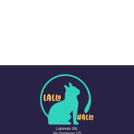
LalloHallo SRL
Via Campana 1/D