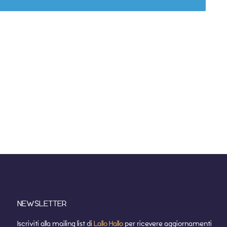
NEWSLETTER
Iscriviti alla mailing list di
Lallo Hallo
per ricevere aggiornamenti