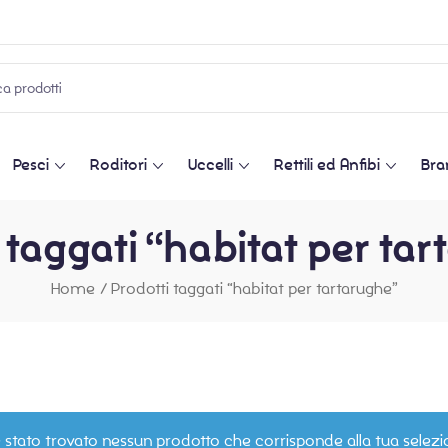
Pesci
Roditori
Uccelli
Rettili ed Anfibi
Bra
 taggati “habitat per ta
Home
/
Prodotti taggati “habitat per tartarughe”
 stato trovato nessun prodotto che corrisponde alla tua selezi