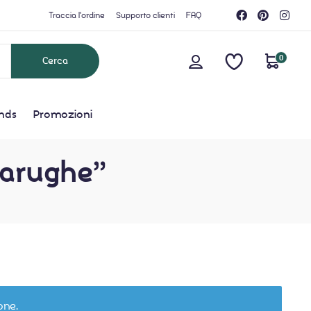
Traccia l'ordine
Supporto clienti
FAQ
0
nds
Promozioni
rtarughe”
one.