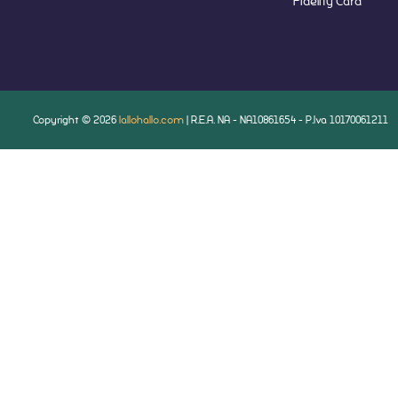
Fidelity Card
Copyright © 2026
lallohallo.com
| R.E.A. NA - NA10861654 - P.Iva 10170061211