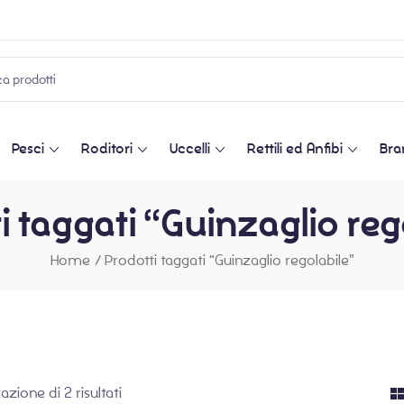
Pesci
Roditori
Uccelli
Rettili ed Anfibi
Bra
i taggati “Guinzaglio reg
Home
/
Prodotti taggati “Guinzaglio regolabile”
azione di 2 risultati