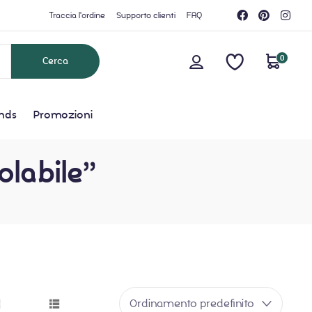
Traccia l'ordine
Supporto clienti
FAQ
0
nds
Promozioni
olabile”
Ordinamento predefinito
grid button
list button