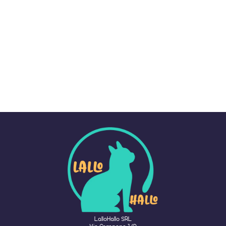
LalloHallo SRL