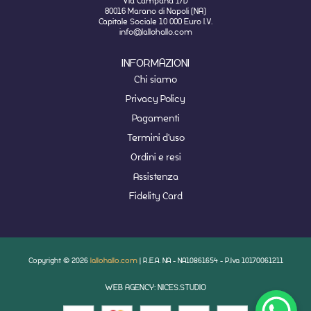
Via Campana 1/D
80016 Marano di Napoli (NA)
Capitale Sociale 10 000 Euro I.V.
info@lallohallo.com
INFORMAZIONI
Chi siamo
Privacy Policy
Pagamenti
Termini d'uso
Ordini e resi
Assistenza
Fidelity Card
Copyright © 2026
lallohallo.com
| R.E.A. NA - NA10861654 - P.Iva 10170061211
WEB AGENCY: NICES.STUDIO