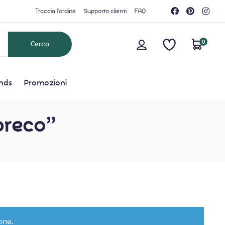
Traccia l'ordine
Supporto clienti
FAQ
0
nds
Promozioni
spreco”
one.