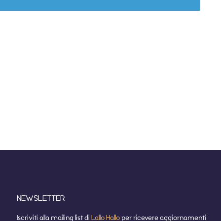
NEWSLETTER
Iscriviti alla mailing list di
Lallo Hallo
per ricevere aggiornamenti