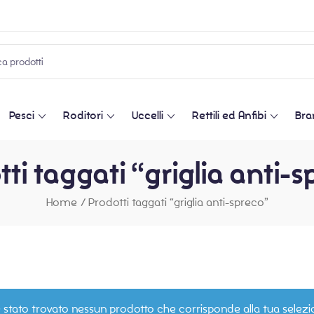
Pesci
Roditori
Uccelli
Rettili ed Anfibi
Bra
ti taggati “griglia anti-
Home
/
Prodotti taggati “griglia anti-spreco”
 stato trovato nessun prodotto che corrisponde alla tua selezi