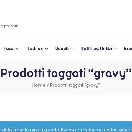
Pesci
Roditori
Uccelli
Rettili ed Anfibi
Bra
Prodotti taggati “gravy”
Home
/
Prodotti taggati “gravy”
 stato trovato nessun prodotto che corrisponde alla tua selezi