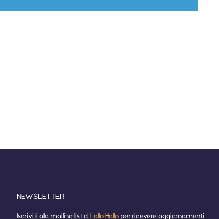
NEWSLETTER
Iscriviti alla mailing list di
Lallo Hallo
per ricevere aggiornamenti