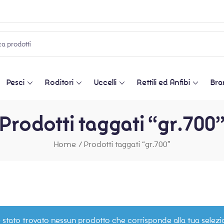
Pesci
Roditori
Uccelli
Rettili ed Anfibi
Bra
Prodotti taggati “gr.700
Home
/
Prodotti taggati “gr.700”
 stato trovato nessun prodotto che corrisponde alla tua selezi