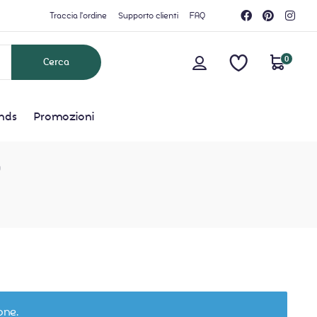
Traccia l'ordine
Supporto clienti
FAQ
0
nds
Promozioni
”
one.