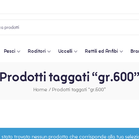
Pesci
Roditori
Uccelli
Rettili ed Anfibi
Bra
Prodotti taggati “gr.600
Home
/
Prodotti taggati “gr.600”
 stato trovato nessun prodotto che corrisponde alla tua selezi