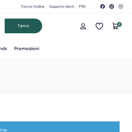
Traccia l'ordine
Supporto clienti
FAQ
0
nds
Promozioni
”
one.