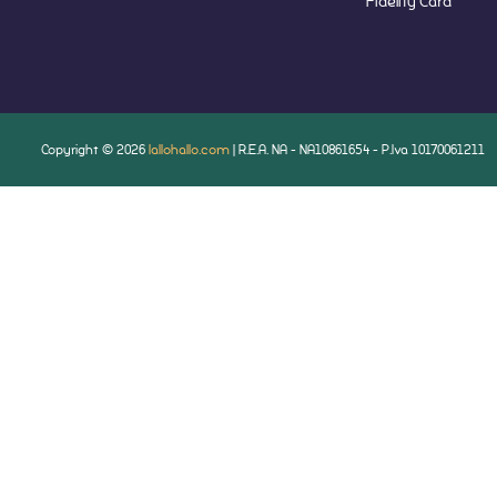
Fidelity Card
Copyright © 2026
lallohallo.com
| R.E.A. NA - NA10861654 - P.Iva 10170061211