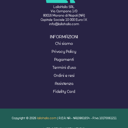
LalloHallo SRL
Via Campana 1/D
80016 Marano di Napoli (NA)
Capitale Sociale 10 000 Euro I.V.
info@lallohallo.com
INFORMAZIONI
Chi siamo
Privacy Policy
Pagamenti
Termini d'uso
Ordini e resi
Assistenza
Fidelity Card
Copyright © 2026
lallohallo.com
| R.E.A. NA - NA10861654 - P.Iva 10170061211