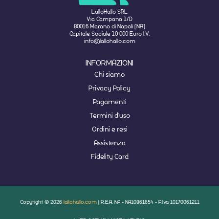
LalloHallo SRL
Via Campana 1/D
80016 Marano di Napoli (NA)
Capitale Sociale 10 000 Euro I.V.
info@lallohallo.com
INFORMAZIONI
Chi siamo
Privacy Policy
Pagamenti
Termini d'uso
Ordini e resi
Assistenza
Fidelity Card
Copyright © 2026
lallohallo.com
| R.E.A. NA - NA10861654 - P.Iva 10170061211