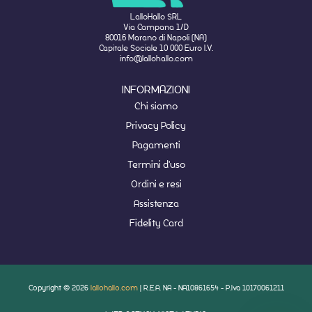
LalloHallo SRL
Via Campana 1/D
80016 Marano di Napoli (NA)
Capitale Sociale 10 000 Euro I.V.
info@lallohallo.com
INFORMAZIONI
Chi siamo
Privacy Policy
Pagamenti
Termini d'uso
Ordini e resi
Assistenza
Fidelity Card
Copyright © 2026
lallohallo.com
| R.E.A. NA - NA10861654 - P.Iva 10170061211