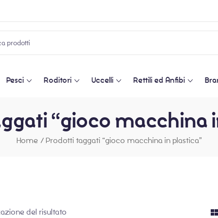
Pesci
Roditori
Uccelli
Rettili ed Anfibi
Bra
aggati “gioco macchina i
Home
/
Prodotti taggati “gioco macchina in plastica”
zazione del risultato