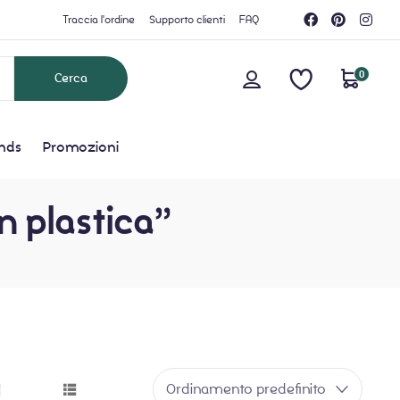
Traccia l'ordine
Supporto clienti
FAQ
0
nds
Promozioni
n plastica”
Ordinamento predefinito
grid button
list button