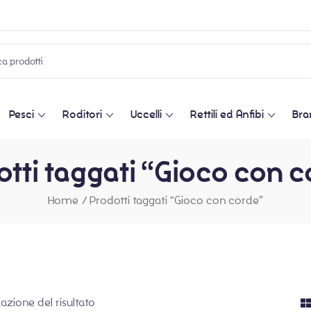
Pesci
Roditori
Uccelli
Rettili ed Anfibi
Bra
tti taggati “Gioco con 
Home
/
Prodotti taggati “Gioco con corde”
zazione del risultato