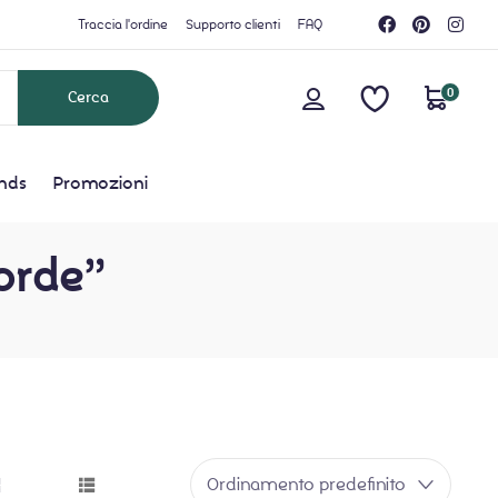
Traccia l'ordine
Supporto clienti
FAQ
0
nds
Promozioni
corde”
Ordinamento predefinito
grid button
list button