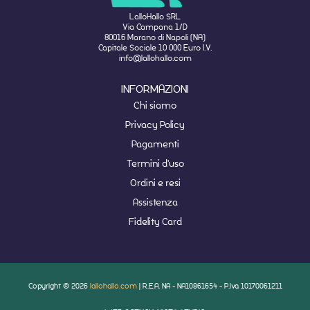
LalloHallo SRL
Via Campana 1/D
80016 Marano di Napoli (NA)
Capitale Sociale 10 000 Euro I.V.
info@lallohallo.com
INFORMAZIONI
Chi siamo
Privacy Policy
Pagamenti
Termini d'uso
Ordini e resi
Assistenza
Fidelity Card
Copyright © 2026
lallohallo.com
| R.E.A. NA - NA10861654 - P.Iva 10170061211