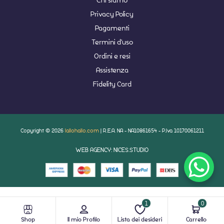
Privacy Policy
Pagamenti
Termini d'uso
Ordini e resi
Assistenza
Fidelity Card
Copyright © 2026
lallohallo.com
| R.E.A. NA - NA10861654 - P.Iva 10170061211
WEB AGENCY: NICES.STUDIO
1
0
Shop
Il mio Profilo
Lista dei desideri
Carrello