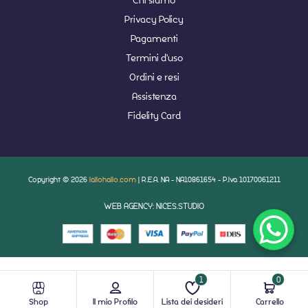
Privacy Policy
Pagamenti
Termini d'uso
Ordini e resi
Assistenza
Fidelity Card
Copyright © 2026
lallohallo.com
| R.E.A. NA - NA10861654 - P.Iva 10170061211
WEB AGENCY: NICES.STUDIO
1
0
Shop
Il mio Profilo
Lista dei desideri
Carrello