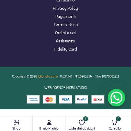
Privacy Policy
Pagamenti
Termini d'uso
Ordini e resi
Assistenza
Fidelity Card
Copyright © 2026
lallohallo.com
| R.E.A. NA - NA10861654 - P.Iva 10170061211
WEB AGENCY: NICES.STUDIO
1
0
Shop
Il mio Profilo
Lista dei desideri
Carrello