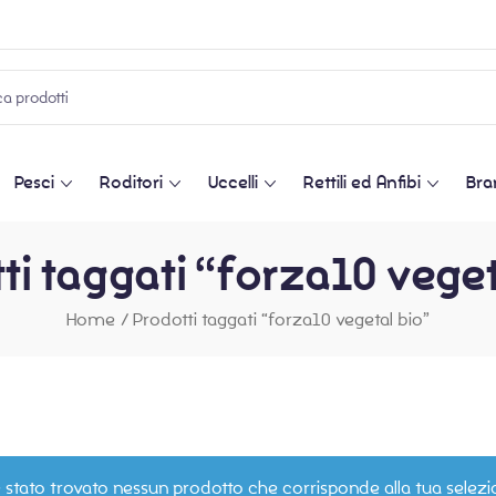
Pesci
Roditori
Uccelli
Rettili ed Anfibi
Bra
ti taggati “forza10 veget
Home
/
Prodotti taggati “forza10 vegetal bio”
 stato trovato nessun prodotto che corrisponde alla tua selezi