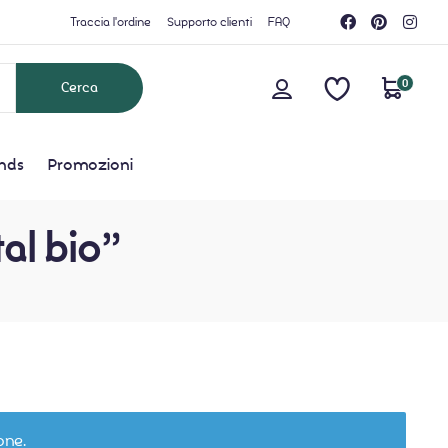
Traccia l'ordine
Supporto clienti
FAQ
0
nds
Promozioni
al bio”
one.