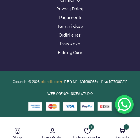
Privacy Policy
Pagamenti
Termini d'uso
Ordini e resi
Assistenza
Fidelity Card
Copyright © 2026
lallohallo.com
| R.E.A. NA - NA10861654 - P.Iva 10170061211
WEB AGENCY: NICES.STUDIO
1
0
Shop
Il mio Profilo
Lista dei desideri
Carrello