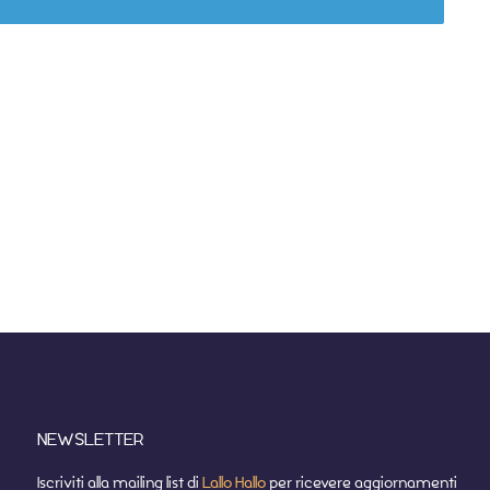
NEWSLETTER
Iscriviti alla mailing list di
Lallo Hallo
per ricevere aggiornamenti