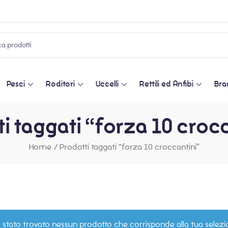
Pesci
Roditori
Uccelli
Rettili ed Anfibi
Bra
i taggati “forza 10 croc
Home
/
Prodotti taggati “forza 10 croccantini”
 stato trovato nessun prodotto che corrisponde alla tua selezi