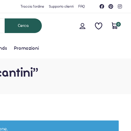
Traccia l'ordine
Supporto clienti
FAQ
0
nds
Promozioni
cantini”
one.