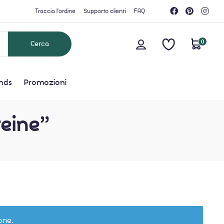
Traccia l'ordine
Supporto clienti
FAQ
0
nds
Promozioni
teine”
one.