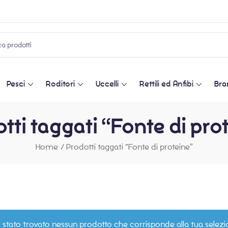
Pesci
Roditori
Uccelli
Rettili ed Anfibi
Bra
tti taggati “Fonte di pro
Home
/
Prodotti taggati “Fonte di proteine”
 stato trovato nessun prodotto che corrisponde alla tua selezi