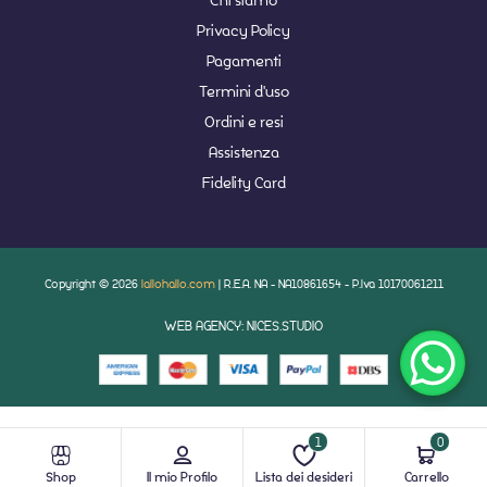
Privacy Policy
Pagamenti
Termini d'uso
Ordini e resi
Assistenza
Fidelity Card
Copyright © 2026
lallohallo.com
| R.E.A. NA - NA10861654 - P.Iva 10170061211
WEB AGENCY: NICES.STUDIO
1
0
Shop
Il mio Profilo
Lista dei desideri
Carrello