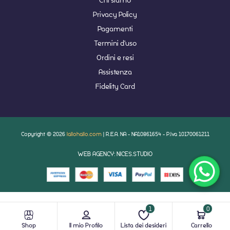
Privacy Policy
Pagamenti
Termini d'uso
Ordini e resi
Assistenza
Fidelity Card
Copyright © 2026
lallohallo.com
| R.E.A. NA - NA10861654 - P.Iva 10170061211
WEB AGENCY: NICES.STUDIO
1
0
Shop
Il mio Profilo
Lista dei desideri
Carrello