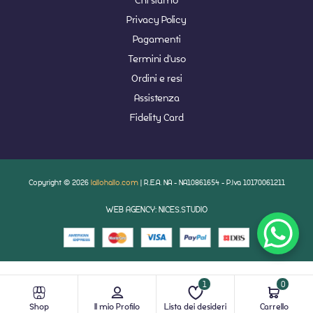
Privacy Policy
Pagamenti
Termini d'uso
Ordini e resi
Assistenza
Fidelity Card
Copyright © 2026
lallohallo.com
| R.E.A. NA - NA10861654 - P.Iva 10170061211
WEB AGENCY: NICES.STUDIO
1
0
Shop
Il mio Profilo
Lista dei desideri
Carrello