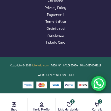
Chi siamo
Privacy Policy
Pagamenti
Termini d'uso
Ordini e resi
Assistenza
Fidelity Card
Copyright © 2026
lallohallo.com
| R.E.A. NA - NA10861654 - P.Iva 10170061211
WEB AGENCY: NICES.STUDIO
1
0
Shop
Il mio Profilo
Lista dei desideri
Carrello