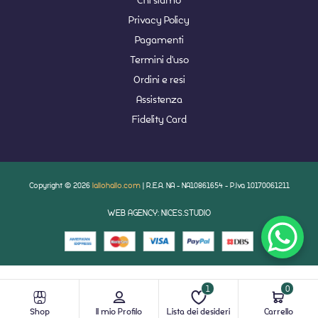
Privacy Policy
Pagamenti
Termini d'uso
Ordini e resi
Assistenza
Fidelity Card
Copyright © 2026
lallohallo.com
| R.E.A. NA - NA10861654 - P.Iva 10170061211
WEB AGENCY: NICES.STUDIO
1
0
Shop
Il mio Profilo
Lista dei desideri
Carrello