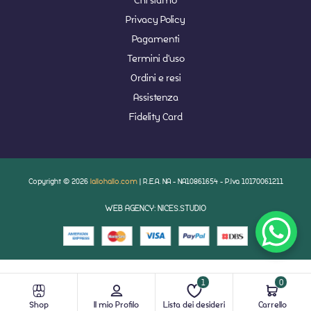
Privacy Policy
Pagamenti
Termini d'uso
Ordini e resi
Assistenza
Fidelity Card
Copyright © 2026
lallohallo.com
| R.E.A. NA - NA10861654 - P.Iva 10170061211
WEB AGENCY: NICES.STUDIO
1
0
Shop
Il mio Profilo
Lista dei desideri
Carrello