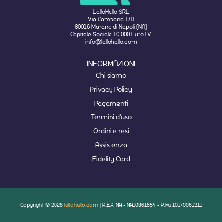
LalloHallo SRL
Via Campana 1/D
80016 Marano di Napoli (NA)
Capitale Sociale 10 000 Euro I.V.
info@lallohallo.com
INFORMAZIONI
Chi siamo
Privacy Policy
Pagamenti
Termini d'uso
Ordini e resi
Assistenza
Fidelity Card
Copyright © 2026
lallohallo.com
| R.E.A. NA - NA10861654 - P.Iva 10170061211