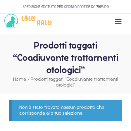
SPEDIZIONE GRATUITA PER ORDINI A PARTIRE DA
79 EURO
Prodotti taggati
“Coadiuvante trattamenti
otologici”
Home
/
Prodotti taggati “Coadiuvante trattamenti
otologici”
Non è stato trovato nessun prodotto che
corrisponde alla tua selezione.