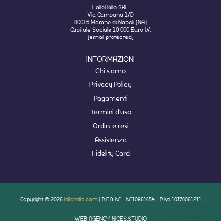
LalloHallo SRL
Via Campana 1/D
80016 Marano di Napoli (NA)
Capitale Sociale 10 000 Euro I.V.
[email protected]
INFORMAZIONI
Chi siamo
Privacy Policy
Pagamenti
Termini d'uso
Ordini e resi
Assistenza
Fidelity Card
Copyright © 2026
lallohallo.com
| R.E.A. NA - NA10861654 - P.Iva 10170061211
WEB AGENCY: NICES.STUDIO