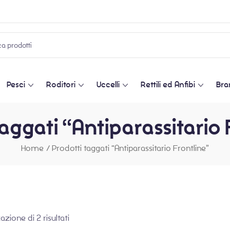
Pesci
Roditori
Uccelli
Rettili ed Anfibi
Bra
taggati “Antiparassitario 
Home
/
Prodotti taggati “Antiparassitario Frontline”
azione di 2 risultati