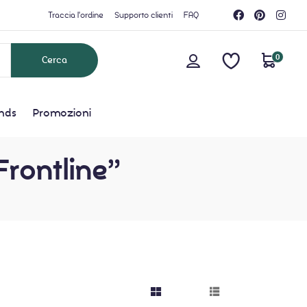
Traccia l'ordine
Supporto clienti
FAQ
0
nds
Promozioni
Frontline”
grid button
list button