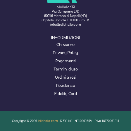
LalloHallo SRL
Via Campana 1/D
80016 Marano di Napoli (NA)
Capitale Sociale 10 000 Euro I.V.
info@lallohallo.com
INFORMAZIONI
Chi siamo
Privacy Policy
Pagamenti
Termini d'uso
Ordini e resi
Assistenza
Fidelity Card
Copyright © 2026
lallohallo.com
| R.E.A. NA - NA10861654 - P.Iva 10170061211